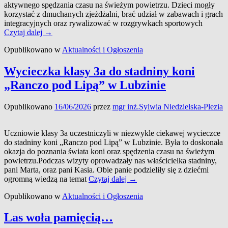
aktywnego spędzania czasu na świeżym powietrzu. Dzieci mogły
korzystać z dmuchanych zjeżdżalni, brać udział w zabawach i grach
integracyjnych oraz rywalizować w rozgrywkach sportowych
Piknik
Czytaj dalej
→
z
Opublikowano w
Aktualności i Ogłoszenia
okazji
Dnia
Dziecka
Wycieczka klasy 3a do stadniny koni
w
„Ranczo pod Lipą” w Lubzinie
naszej
szkole
Opublikowano
16/06/2026
przez
mgr inż.Sylwia Niedzielska-Plezia
Uczniowie klasy 3a uczestniczyli w niezwykle ciekawej wycieczce
do stadniny koni „Ranczo pod Lipą” w Lubzinie. Była to doskonała
okazja do poznania świata koni oraz spędzenia czasu na świeżym
powietrzu.Podczas wizyty oprowadzały nas właścicielka stadniny,
pani Marta, oraz pani Kasia. Obie panie podzieliły się z dziećmi
Wycieczka
ogromną wiedzą na temat
Czytaj dalej
→
klasy
Opublikowano w
Aktualności i Ogłoszenia
3a
do
stadniny
Las woła pamięcią…
koni