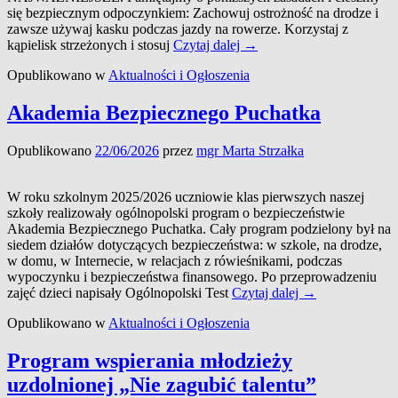
się bezpiecznym odpoczynkiem: Zachowuj ostrożność na drodze i
zawsze używaj kasku podczas jazdy na rowerze. Korzystaj z
Bezpieczeństwo
kąpielisk strzeżonych i stosuj
Czytaj dalej
→
to
Opublikowano w
Aktualności i Ogłoszenia
mądra
sprawa!
Akademia Bezpiecznego Puchatka
Opublikowano
22/06/2026
przez
mgr Marta Strzałka
W roku szkolnym 2025/2026 uczniowie klas pierwszych naszej
szkoły realizowały ogólnopolski program o bezpieczeństwie
Akademia Bezpiecznego Puchatka. Cały program podzielony był na
siedem działów dotyczących bezpieczeństwa: w szkole, na drodze,
w domu, w Internecie, w relacjach z rówieśnikami, podczas
wypoczynku i bezpieczeństwa finansowego. Po przeprowadzeniu
Akademia
zajęć dzieci napisały Ogólnopolski Test
Czytaj dalej
→
Bezpiecznego
Opublikowano w
Aktualności i Ogłoszenia
Puchatka
Program wspierania młodzieży
uzdolnionej „Nie zagubić talentu”