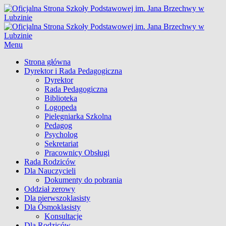
Skip
to
Oficjalna Strona Szkoły
content
Podstawowej im. Jana
Menu
Brzechwy w Lubzinie
Główne
Strona główna
Dyrektor i Rada Pedagogiczna
menu
Dyrektor
Rada Pedagogiczna
Biblioteka
Logopeda
Pielęgniarka Szkolna
Pedagog
Psycholog
Sekretariat
Pracownicy Obsługi
Rada Rodziców
Dla Nauczycieli
Dokumenty do pobrania
Oddział zerowy
Dla pierwszoklasisty
Dla Ósmoklasisty
Konsultacje
Dla Rodziców