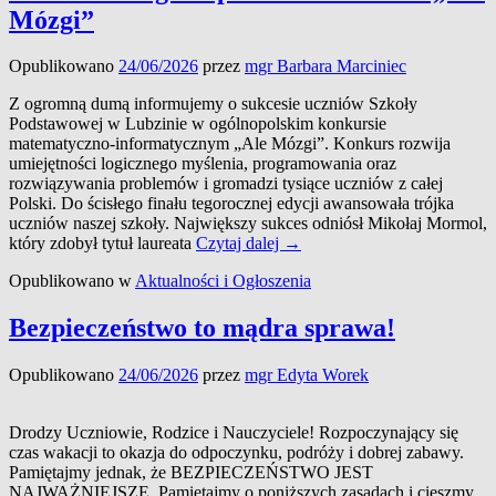
wzruszeń,
Mózgi”
wspomnień
i
Opublikowano
24/06/2026
przez
mgr Barbara Marciniec
uśmiechu.
Z ogromną dumą informujemy o sukcesie uczniów Szkoły
Podstawowej w Lubzinie w ogólnopolskim konkursie
matematyczno-informatycznym „Ale Mózgi”. Konkurs rozwija
umiejętności logicznego myślenia, programowania oraz
rozwiązywania problemów i gromadzi tysiące uczniów z całej
Polski. Do ścisłego finału tegorocznej edycji awansowała trójka
uczniów naszej szkoły. Największy sukces odniósł Mikołaj Mormol,
Sukces
który zdobył tytuł laureata
Czytaj dalej
→
uczniów
Opublikowano w
Aktualności i Ogłoszenia
Szkoły
Podstawowej
w
Bezpieczeństwo to mądra sprawa!
Lubzinie
w
Opublikowano
24/06/2026
przez
mgr Edyta Worek
ogólnopolskim
konkursie
„Ale
Drodzy Uczniowie, Rodzice i Nauczyciele! Rozpoczynający się
Mózgi”
czas wakacji to okazja do odpoczynku, podróży i dobrej zabawy.
Pamiętajmy jednak, że BEZPIECZEŃSTWO JEST
NAJWAŻNIEJSZE. Pamiętajmy o poniższych zasadach i cieszmy