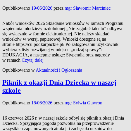
Opublikowano
19/06/2026
przez
mgr Sławomir Marciniec
Nabór wniosków 2026 Składanie wniosków w ramach Programu
wspierania młodzieży uzdolnionej „Nie zagubić talentu” odbywa
się wyłącznie w formie elektronicznej. Nie należy składać
wniosków w wersji papierowej. Wnioski dostępne są na
stronie https://cu.podkarpackie.pl/ Po zalogowaniu użytkownik
wybiera z listy rozwijanej w miejscu „rodzaj sprawy”:
EDUKACJA, a następnie usługę: Stypendia oraz nagrody
Program
w ramach
Czytaj dalej
→
wspierania
Opublikowano w
Aktualności i Ogłoszenia
młodzieży
uzdolnionej
„Nie
Piknik z okazji Dnia Dziecka w naszej
zagubić
szkole
talentu”
Opublikowano
18/06/2026
przez
mgr Sylwia Gawron
16 czerwca 2026 r. w naszej szkole odbył się piknik z okazji Dnia
Dziecka. Sprzyjająca pogoda pozwoliła na przeprowadzenie
wszystkich zaplanowanych atrakcji i zachęcała uczniów do