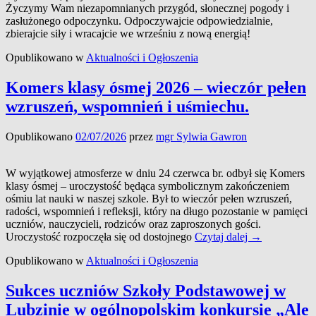
Życzymy Wam niezapomnianych przygód, słonecznej pogody i
zasłużonego odpoczynku. Odpoczywajcie odpowiedzialnie,
zbierajcie siły i wracajcie we wrześniu z nową energią!
Opublikowano w
Aktualności i Ogłoszenia
Komers klasy ósmej 2026 – wieczór pełen
wzruszeń, wspomnień i uśmiechu.
Opublikowano
02/07/2026
przez
mgr Sylwia Gawron
W wyjątkowej atmosferze w dniu 24 czerwca br. odbył się Komers
klasy ósmej – uroczystość będąca symbolicznym zakończeniem
ośmiu lat nauki w naszej szkole. Był to wieczór pełen wzruszeń,
radości, wspomnień i refleksji, który na długo pozostanie w pamięci
uczniów, nauczycieli, rodziców oraz zaproszonych gości.
Komers
Uroczystość rozpoczęła się od dostojnego
Czytaj dalej
→
klasy
Opublikowano w
Aktualności i Ogłoszenia
ósmej
2026
–
Sukces uczniów Szkoły Podstawowej w
wieczór
Lubzinie w ogólnopolskim konkursie „Ale
pełen