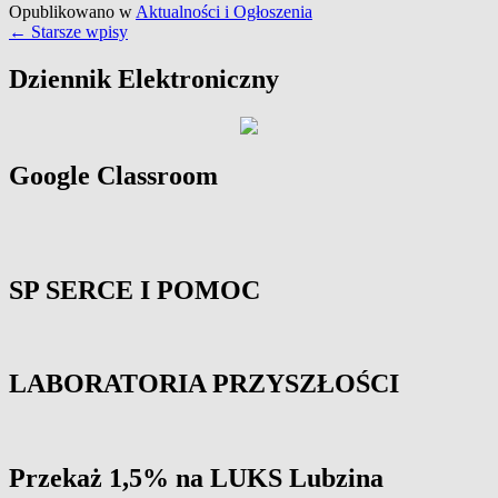
Opublikowano w
Aktualności i Ogłoszenia
PIŁKARSKIEJ
Nawigacja
←
Starsze wpisy
wpisów
Primary
Dziennik Elektroniczny
Sidebar
Widget
Area
Google Classroom
SP SERCE I POMOC
LABORATORIA PRZYSZŁOŚCI
Przekaż 1,5% na LUKS Lubzina