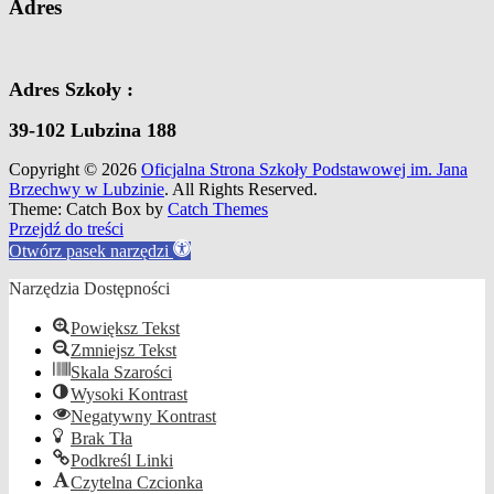
Adres
Adres Szkoły :
39-102 Lubzina 188
Copyright © 2026
Oficjalna Strona Szkoły Podstawowej im. Jana
Brzechwy w Lubzinie
. All Rights Reserved.
Theme: Catch Box by
Catch Themes
Scroll
Przejdź do treści
Up
Otwórz pasek narzędzi
Narzędzia Dostępności
Powiększ Tekst
Zmniejsz Tekst
Skala Szarości
Wysoki Kontrast
Negatywny Kontrast
Brak Tła
Podkreśl Linki
Czytelna Czcionka