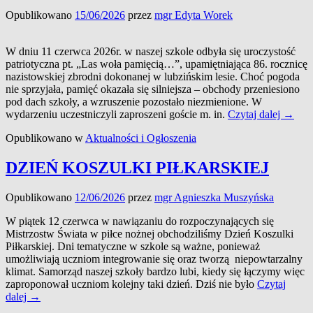
„Ranczo
Opublikowano
15/06/2026
przez
mgr Edyta Worek
pod
Lipą”
w
W dniu 11 czerwca 2026r. w naszej szkole odbyła się uroczystość
Lubzinie
patriotyczna pt. „Las woła pamięcią…”, upamiętniająca 86. rocznicę
nazistowskiej zbrodni dokonanej w lubzińskim lesie. Choć pogoda
nie sprzyjała, pamięć okazała się silniejsza – obchody przeniesiono
pod dach szkoły, a wzruszenie pozostało niezmienione. W
Las
wydarzeniu uczestniczyli zaproszeni goście m. in.
Czytaj dalej
→
woła
Opublikowano w
Aktualności i Ogłoszenia
pamię
DZIEŃ KOSZULKI PIŁKARSKIEJ
Opublikowano
12/06/2026
przez
mgr Agnieszka Muszyńska
W piątek 12 czerwca w nawiązaniu do rozpoczynających się
Mistrzostw Świata w piłce nożnej obchodziliśmy Dzień Koszulki
Piłkarskiej. Dni tematyczne w szkole są ważne, ponieważ
umożliwiają uczniom integrowanie się oraz tworzą niepowtarzalny
klimat. Samorząd naszej szkoły bardzo lubi, kiedy się łączymy więc
zaproponował uczniom kolejny taki dzień. Dziś nie było
Czytaj
DZIEŃ
dalej
→
KOSZULKI