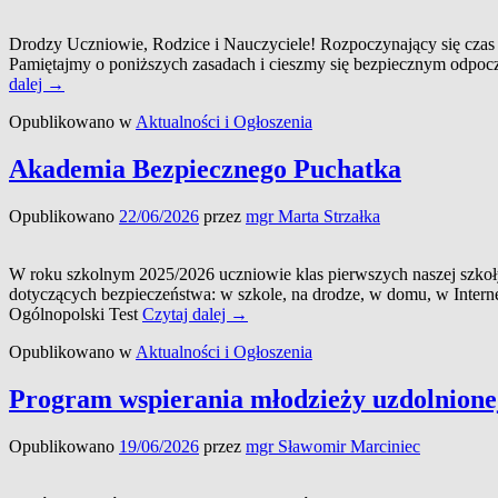
konk
„Ale
Drodzy Uczniowie, Rodzice i Nauczyciele! Rozpoczynający się c
Móz
Pamiętajmy o poniższych zasadach i cieszmy się bezpiecznym odpoczy
Bezpieczeństwo
dalej
→
to
Opublikowano w
Aktualności i Ogłoszenia
mądra
sprawa!
Akademia Bezpiecznego Puchatka
Opublikowano
22/06/2026
przez
mgr Marta Strzałka
W roku szkolnym 2025/2026 uczniowie klas pierwszych naszej szkoł
dotyczących bezpieczeństwa: w szkole, na drodze, w domu, w Intern
Akademia
Ogólnopolski Test
Czytaj dalej
→
Bezpiecznego
Opublikowano w
Aktualności i Ogłoszenia
Puchatka
Program wspierania młodzieży uzdolnionej
Opublikowano
19/06/2026
przez
mgr Sławomir Marciniec