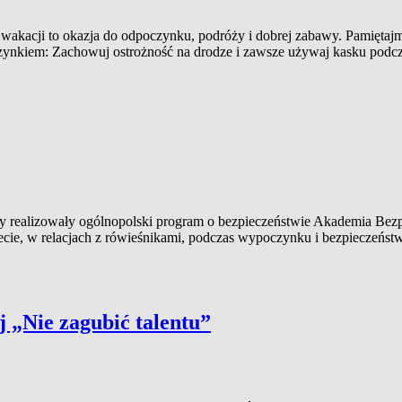
ursie
zas wakacji to okazja do odpoczynku, podróży i dobrej zabawy. 
gi”
nkiem: Zachowuj ostrożność na drodze i zawsze używaj kasku podczas 
y realizowały ogólnopolski program o bezpieczeństwie Akademia Bezp
ecie, w relacjach z rówieśnikami, podczas wypoczynku i bezpieczeństw
 „Nie zagubić talentu”