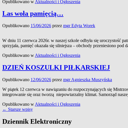
Opublikowano w
Aktualności i Ogłoszenia
Las woła pamięcią…
Opublikowano
15/06/2026
przez
mgr Edyta Worek
W dniu 11 czerwca 2026r. w naszej szkole odbyła się uroczystość pat
sprzyjała, pamięć okazała się silniejsza – obchody przeniesiono pod 
Opublikowano w
Aktualności i Ogłoszenia
DZIEŃ KOSZULKI PIŁKARSKIEJ
Opublikowano
12/06/2026
przez
mgr Agnieszka Muszyńska
W piątek 12 czerwca w nawiązaniu do rozpoczynających się Mistrzos
integrowanie się oraz tworzą niepowtarzalny klimat. Samorząd naszej
Opublikowano w
Aktualności i Ogłoszenia
Nawigacja
←
Starsze wpisy
wpisów
Primary
Dziennik Elektroniczny