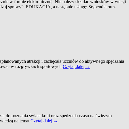
ie w formie elektronicznej. Nie należy składać wniosków w wersji
„rodzaj sprawy”: EDUKACJA, a następnie usługę: Stypendia oraz
 zaplanowanych atrakcji i zachęcała uczniów do aktywnego spędzania
Piknik
alizować w rozgrywkach sportowych
Czytaj dalej
→
z
okazji
Dnia
Dziecka
w
naszej
szkole
zja do poznania świata koni oraz spędzenia czasu na świeżym
Wycieczka
ą wiedzą na temat
Czytaj dalej
→
klasy