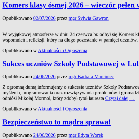
Komers klasy ósmej 2026 – wieczór pełen 
Opublikowano
02/07/2026
przez
mgr Sylwia Gawron
W wyjątkowej atmosferze w dniu 24 czerwca br. odbył się Komers kla
wspomnień i refleksji, który na długo pozostanie w pamięci uczniów,
Opublikowano w
Aktualności i Ogłoszenia
Sukces uczniów Szkoły Podstawowej w Lub
Opublikowano
24/06/2026
przez
mgr Barbara Marciniec
Z ogromną dumą informujemy o sukcesie uczniów Szkoły Podstawow
myślenia, programowania oraz rozwiązywania problemów i gromadzi ty
Sukc
odniósł Mikołaj Mormol, który zdobył tytuł laureata
Czytaj dalej
→
uczn
Opublikowano w
Aktualności i Ogłoszenia
Szko
Pods
w
Bezpieczeństwo to mądra sprawa!
Lubz
w
Opublikowano
24/06/2026
przez
mgr Edyta Worek
ogól