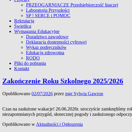
PRZEOGARNIACZE Przedsiębiorczość Inaczej
Laboratoria Przyszłości
SP ! SERCE i POMOC
Rekrutacja
Świetlica
Wymagania Edukacyjne
Doradztwo zawodowe
Deklaracja dostępności cyfrowej
Wykaz podręczników
Edukacja zdrowotna
RODO
Pliki do pobrania
Kontakt
Zakończenie Roku Szkolnego 2025/2026
Opublikowano
02/07/2026
przez
mgr Sylwia Gawron
Czas na zasłużone wakacje! 26.06.2026r. uroczyście zamknęliśmy r
niezapomnianych przygód, słonecznej pogody i zasłużonego odpoczyn
Opublikowano w
Aktualności i Ogłoszenia