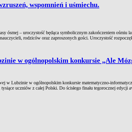
wzruszeń, wspomnień i uśmiechu.
sy ósmej – uroczystość będąca symbolicznym zakończeniem ośmiu lat n
 nauczycieli, rodziców oraz zaproszonych gości. Uroczystość rozpoczę
zinie w ogólnopolskim konkursie „Ale Móz
ej w Lubzinie w ogólnopolskim konkursie matematyczno-informatycz
siące uczniów z całej Polski. Do ścisłego finału tegorocznej edycji 
es
iów
ły
tawowej
inie
nopolskim