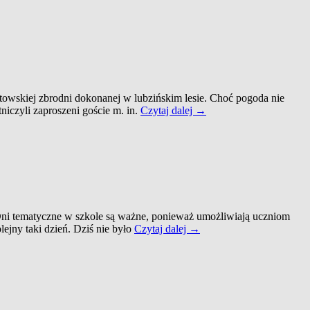
3a
do
stadniny
koni
„Ranczo
pod
Lipą”
w
stowskiej zbrodni dokonanej w lubzińskim lesie. Choć pogoda nie
Lubzinie
Las
niczyli zaproszeni goście m. in.
Czytaj dalej
→
woła
pamięcią…
 Dni tematyczne w szkole są ważne, ponieważ umożliwiają uczniom
DZIEŃ
ejny taki dzień. Dziś nie było
Czytaj dalej
→
KOSZULKI
PIŁKARSKIEJ