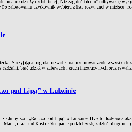
nia młodzieży uzdolnionej „Nie zagubić talentu” odbywa się wyłączn
.pl/ Po zalogowaniu użytkownik wybiera z listy rozwijanej w miejscu 
le
Dziecka. Sprzyjająca pogoda pozwoliła na przeprowadzenie wszystkich
zjeżdżalni, brać udział w zabawach i grach integracyjnych oraz ryw
czo pod Lipą” w Lubzinie
o stadniny koni „Ranczo pod Lipą” w Lubzinie. Była to doskonała oka
i Marta, oraz pani Kasia. Obie panie podzieliły się z dziećmi ogromn