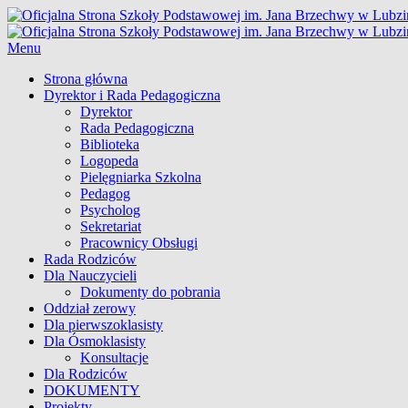
Skip
to
Oficjalna Strona Szkoły Podst
content
Menu
Główne
Strona główna
Dyrektor i Rada Pedagogiczna
menu
Dyrektor
Rada Pedagogiczna
Biblioteka
Logopeda
Pielęgniarka Szkolna
Pedagog
Psycholog
Sekretariat
Pracownicy Obsługi
Rada Rodziców
Dla Nauczycieli
Dokumenty do pobrania
Oddział zerowy
Dla pierwszoklasisty
Dla Ósmoklasisty
Konsultacje
Dla Rodziców
DOKUMENTY
Projekty