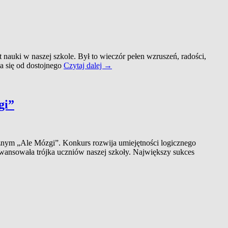
auki w naszej szkole. Był to wieczór pełen wzruszeń, radości,
Komers
ła się od dostojnego
Czytaj dalej
→
klasy
ósmej
2026
–
gi”
wieczór
pełen
wzruszeń,
wspomnień
nym „Ale Mózgi”. Konkurs rozwija umiejętności logicznego
i
awansowała trójka uczniów naszej szkoły. Największy sukces
uśmiechu.