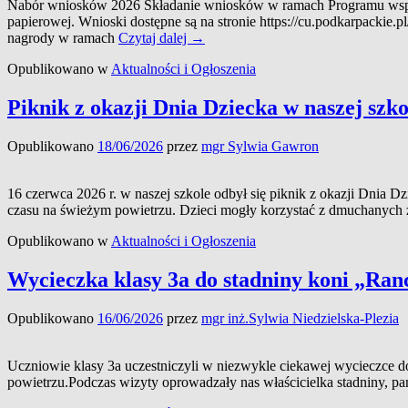
Nabór wniosków 2026 Składanie wniosków w ramach Programu wspiera
papierowej. Wnioski dostępne są na stronie https://cu.podkarpackie
Program
nagrody w ramach
Czytaj dalej
→
wspierania
Opublikowano w
Aktualności i Ogłoszenia
młodzieży
uzdolnionej
„Nie
Piknik z okazji Dnia Dziecka w naszej szko
zagubić
talentu”
Opublikowano
18/06/2026
przez
mgr Sylwia Gawron
16 czerwca 2026 r. w naszej szkole odbył się piknik z okazji Dnia 
czasu na świeżym powietrzu. Dzieci mogły korzystać z dmuchanych 
Opublikowano w
Aktualności i Ogłoszenia
Wycieczka klasy 3a do stadniny koni „Ran
Opublikowano
16/06/2026
przez
mgr inż.Sylwia Niedzielska-Plezia
Uczniowie klasy 3a uczestniczyli w niezwykle ciekawej wycieczce d
powietrzu.Podczas wizyty oprowadzały nas właścicielka stadniny, pan