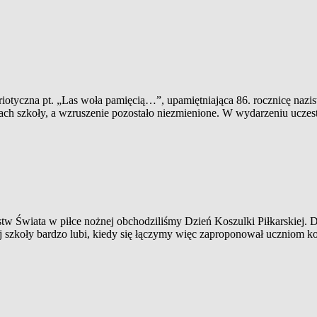
riotyczna pt. „Las woła pamięcią…”, upamiętniająca 86. rocznicę nazi
dach szkoły, a wzruszenie pozostało niezmienione. W wydarzeniu uczest
tw Świata w piłce nożnej obchodziliśmy Dzień Koszulki Piłkarskiej.
 szkoły bardzo lubi, kiedy się łączymy więc zaproponował uczniom kol