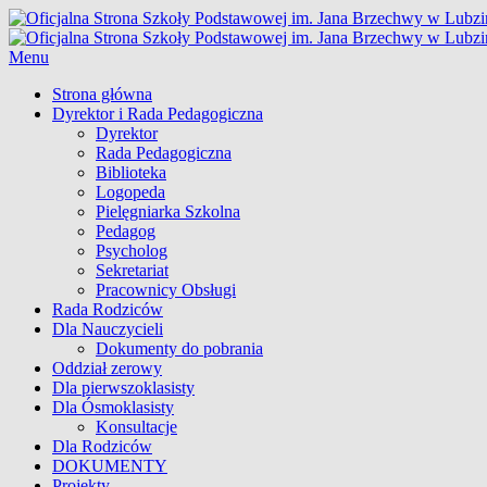
Skip
Oficjalna Strona Szkoły Podstawowej im. Jana Brzechwy w Lubzini
to
content
Menu
Główne
Strona główna
Dyrektor i Rada Pedagogiczna
menu
Dyrektor
Rada Pedagogiczna
Biblioteka
Logopeda
Pielęgniarka Szkolna
Pedagog
Psycholog
Sekretariat
Pracownicy Obsługi
Rada Rodziców
Dla Nauczycieli
Dokumenty do pobrania
Oddział zerowy
Dla pierwszoklasisty
Dla Ósmoklasisty
Konsultacje
Dla Rodziców
DOKUMENTY
Projekty