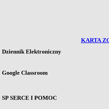
KARTA Z
Primary
Dziennik Elektroniczny
Sidebar
Widget
Area
Google Classroom
SP SERCE I POMOC