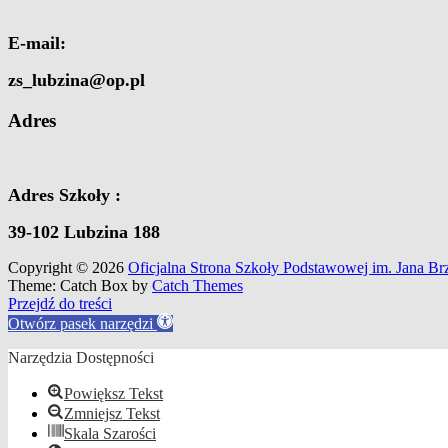
E-mail:
zs_lubzina@op.pl
Adres
Adres Szkoły :
39-102 Lubzina 188
Copyright © 2026
Oficjalna Strona Szkoły Podstawowej im. Jana B
Theme: Catch Box by
Catch Themes
Scroll
Przejdź do treści
Up
Otwórz pasek narzędzi
Narzędzia Dostępności
Powiększ Tekst
Zmniejsz Tekst
Skala Szarości