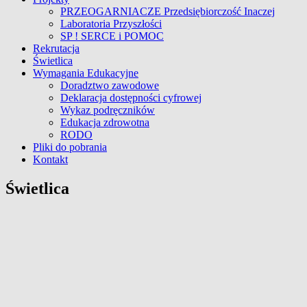
PRZEOGARNIACZE Przedsiębiorczość Inaczej
Laboratoria Przyszłości
SP ! SERCE i POMOC
Rekrutacja
Świetlica
Wymagania Edukacyjne
Doradztwo zawodowe
Deklaracja dostępności cyfrowej
Wykaz podręczników
Edukacja zdrowotna
RODO
Pliki do pobrania
Kontakt
Świetlica