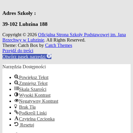
Adres Szkoły :
39-102 Lubzina 188
Copyright © 2026
Oficjalna Strona Szkoły Podstawowej im. Jana
Brzechwy w Lubzinie
. All Rights Reserved.
Theme: Catch Box by
Catch Themes
Scroll
Przejdź do treści
Up
Otwórz pasek narzędzi
Narzędzia Dostępności
Powiększ Tekst
Zmniejsz Tekst
Skala Szarości
Wysoki Kontrast
Negatywny Kontrast
Brak Tła
Podkreśl Linki
Czytelna Czcionka
Resetuj