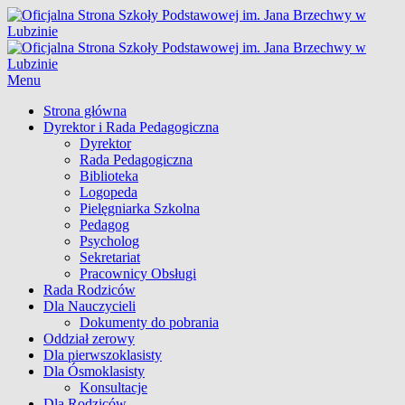
Skip
Oficjalna Strona Szkoły Podstawowej im. Jana Brzechwy w
to
Lubzinie
content
Menu
Główne
Strona główna
Dyrektor i Rada Pedagogiczna
menu
Dyrektor
Rada Pedagogiczna
Biblioteka
Logopeda
Pielęgniarka Szkolna
Pedagog
Psycholog
Sekretariat
Pracownicy Obsługi
Rada Rodziców
Dla Nauczycieli
Dokumenty do pobrania
Oddział zerowy
Dla pierwszoklasisty
Dla Ósmoklasisty
Konsultacje
Dla Rodziców