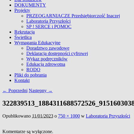
DOKUMENTY
Projekty
PRZEOGARNIACZE Przedsiębiorczość Inaczej
Laboratoria Przyszłości
SP ! SERCE i POMOC
Rekrutacja
Świetlica
Wymagania Edukacyjne
Doradztwo zawodowe
Deklaracja dostępności cyfrowej
Wykaz podręczników
Edukacja zdrowotna
RODO
Pliki do pobrania
Kontakt
Nawigacja
← Poprzedni
Następny →
obrazków
322839513_1884311688572526_915160303
Opublikowano
11/01/2023
o
750 × 1000
w
Laboratoria Przyszłości
Komentarze są wyłączone.