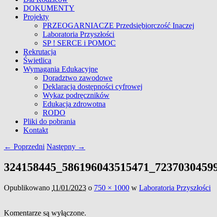
DOKUMENTY
Projekty
PRZEOGARNIACZE Przedsiębiorczość Inaczej
Laboratoria Przyszłości
SP ! SERCE i POMOC
Rekrutacja
Świetlica
Wymagania Edukacyjne
Doradztwo zawodowe
Deklaracja dostępności cyfrowej
Wykaz podręczników
Edukacja zdrowotna
RODO
Pliki do pobrania
Kontakt
Nawigacja
← Poprzedni
Następny →
obrazków
324158445_586196043515471_7237030459
Opublikowano
11/01/2023
o
750 × 1000
w
Laboratoria Przyszłości
Komentarze są wyłączone.