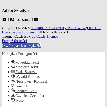
Adres Szkoły :
39-102 Lubzina 188
Copyright © 2026
Oficjalna Strona Szkoły Podstawowej im. Jana
Brzechwy w Lubzinie
. All Rights Reserved.
Theme: Catch Box by
Catch Themes
Scroll
Przejdź do treści
Up
Otwórz pasek narzędzi
Narzędzia Dostępności
Powiększ Tekst
Zmniejsz Tekst
Skala Szarości
Wysoki Kontrast
Negatywny Kontrast
Brak Tła
Podkreśl Linki
Czytelna Czcionka
Resetuj