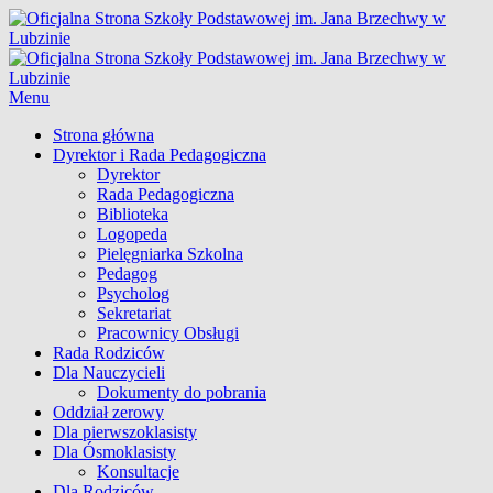
Skip
Oficjalna Strona Szkoły Podstawowej im. Jana Brzechwy w
to
Lubzinie
content
Menu
Główne
Strona główna
Dyrektor i Rada Pedagogiczna
menu
Dyrektor
Rada Pedagogiczna
Biblioteka
Logopeda
Pielęgniarka Szkolna
Pedagog
Psycholog
Sekretariat
Pracownicy Obsługi
Rada Rodziców
Dla Nauczycieli
Dokumenty do pobrania
Oddział zerowy
Dla pierwszoklasisty
Dla Ósmoklasisty
Konsultacje
Dla Rodziców