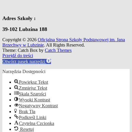
Adres Szkoły :
39-102 Lubzina 188
Copyright © 2026
Oficjalna Strona Szkoły Podstawowej im. Jana
Brzechwy w Lubzinie
. All Rights Reserved.
Theme: Catch Box by
Catch Themes
Scroll
Przejdź do treści
Up
Otwórz pasek narzędzi
Narzędzia Dostępności
Powiększ Tekst
Zmniejsz Tekst
Skala Szarości
Wysoki Kontrast
Negatywny Kontrast
Brak Tła
Podkreśl Linki
Czytelna Czcionka
Resetuj