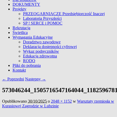
DOKUMENTY
Projekty
PRZEOGARNIACZE Przedsiębiorczość Inaczej
Laboratoria Przyszłości
SP ! SERCE i POMOC
Rekrutacja
Świetlica
Wymagania Edukacyjne
Doradztwo zawodowe
Deklaracja dostępności cyfrowej
Wykaz podręczników
Edukacja zdrowotna
RODO
Pliki do pobrania
Kontakt
Nawigacja
← Poprzedni
Następny →
obrazków
573046244_1505716547164044_118259678
Opublikowano
30/10/2025
o
2048 × 1152
w
Warsztaty rzemiosła w
Kurasiowej Zagrodzie w Lubzinie