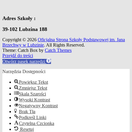
Adres Szkoły :
39-102 Lubzina 188
Copyright © 2026
Oficjalna Strona Szkoły Podstawowej im. Jana
Brzechwy w Lubzinie
. All Rights Reserved.
Theme: Catch Box by
Catch Themes
Scroll
Przejdź do treści
Up
Otwórz pasek narzędzi
Narzędzia Dostępności
Powiększ Tekst
Zmniejsz Tekst
Skala Szarości
Wysoki Kontrast
Negatywny Kontrast
Brak Tła
Podkreśl Linki
Czytelna Czcionka
Resetuj