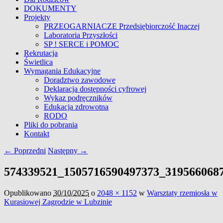
DOKUMENTY
Projekty
PRZEOGARNIACZE Przedsiębiorczość Inaczej
Laboratoria Przyszłości
SP ! SERCE i POMOC
Rekrutacja
Świetlica
Wymagania Edukacyjne
Doradztwo zawodowe
Deklaracja dostępności cyfrowej
Wykaz podręczników
Edukacja zdrowotna
RODO
Pliki do pobrania
Kontakt
Nawigacja
← Poprzedni
Następny →
obrazków
574339521_1505716590497373_319566068
Opublikowano
30/10/2025
o
2048 × 1152
w
Warsztaty rzemiosła w
Kurasiowej Zagrodzie w Lubzinie