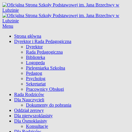
Skip
Oficjalna Strona Szkoły Podstawowej im. Jana Brzechwy w
to
Lubzinie
content
Menu
Główne
Strona główna
Dyrektor i Rada Pedagogiczna
menu
Dyrektor
Rada Pedagogiczna
Biblioteka
Logopeda
Pielęgniarka Szkolna
Pedagog
Psycholog
Sekretariat
Pracownicy Obsługi
Rada Rodziców
Dla Nauczycieli
Dokumenty do pobrania
Oddział zerowy
Dla pierwszoklasisty
Dla Ósmoklasisty
Konsultacje
Dla Rodziców