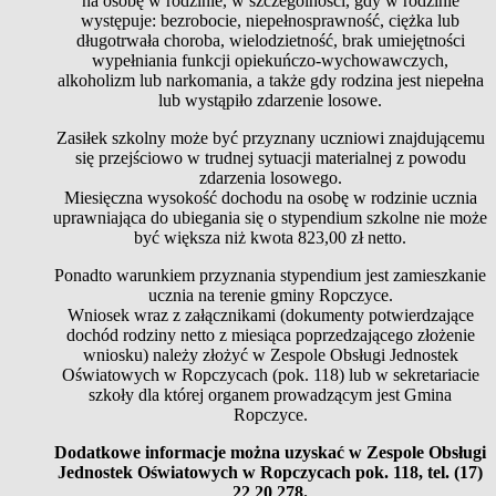
na osobę w rodzinie, w szczególności, gdy w rodzinie
występuje: bezrobocie, niepełnosprawność, ciężka lub
długotrwała choroba, wielodzietność, brak umiejętności
wypełniania funkcji opiekuńczo-wychowawczych,
alkoholizm lub narkomania, a także gdy rodzina jest niepełna
lub wystąpiło zdarzenie losowe.
Zasiłek szkolny może być przyznany uczniowi znajdującemu
się przejściowo w trudnej sytuacji materialnej z powodu
zdarzenia losowego.
Miesięczna wysokość dochodu na osobę w rodzinie ucznia
uprawniająca do ubiegania się o stypendium szkolne nie może
być większa niż kwota 823,00 zł netto.
Ponadto warunkiem przyznania stypendium jest zamieszkanie
ucznia na terenie gminy Ropczyce.
Wniosek wraz z załącznikami (dokumenty potwierdzające
dochód rodziny netto z miesiąca poprzedzającego złożenie
wniosku) należy złożyć w Zespole Obsługi Jednostek
Oświatowych w Ropczycach (pok. 118) lub w sekretariacie
szkoły dla której organem prowadzącym jest Gmina
Ropczyce.
Dodatkowe informacje można uzyskać w Zespole Obsługi
Jednostek Oświatowych w Ropczycach pok. 118, tel. (17)
22 20 278.