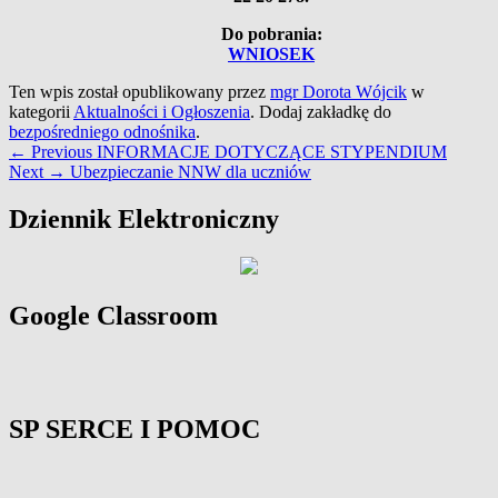
Do pobrania:
WNIOSEK
Ten wpis został opublikowany przez
mgr Dorota Wójcik
w
kategorii
Aktualności i Ogłoszenia
. Dodaj zakładkę do
bezpośredniego odnośnika
.
Nawigacja
Previous
←
Previous
INFORMACJE DOTYCZĄCE STYPENDIUM
Next
post:
Next
→
Ubezpieczanie NNW dla uczniów
wpisu
post:
Primary
Dziennik Elektroniczny
Sidebar
Widget
Area
Google Classroom
SP SERCE I POMOC