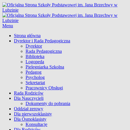
Skip
Oficjalna Strona Szkoły Podstawowej im. Jana Brzechwy w
to
Lubzinie
content
Menu
Główne
Strona główna
Dyrektor i Rada Pedagogiczna
menu
Dyrektor
Rada Pedagogiczna
Biblioteka
Logopeda
Pielęgniarka Szkolna
Pedagog
Psycholog
Sekretariat
Pracownicy Obsługi
Rada Rodziców
Dla Nauczycieli
Dokumenty do pobrania
Oddział zerowy
Dla pierwszoklasisty
Dla Ósmoklasisty
Konsultacje
Dla Rodziców