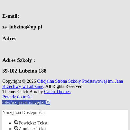
E-mail:
zs_lubzina@op.pl
Adres
Adres Szkoły :
39-102 Lubzina 188
Copyright © 2026
Oficjalna Strona Szkoły Podstawowej im. Jana
Brzechwy w Lubzinie
. All Rights Reserved.
Theme: Catch Box by
Catch Themes
Scroll
Przejdź do treści
Up
Otwórz pasek narzędzi
Narzędzia Dostępności
Powiększ Tekst
Zmniejsz Tekst